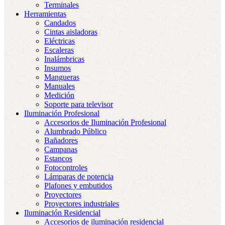
Terminales
Herramientas
Candados
Cintas aisladoras
Eléctricas
Escaleras
Inalámbricas
Insumos
Mangueras
Manuales
Medición
Soporte para televisor
Iluminación Profesional
Accesorios de Iluminación Profesional
Alumbrado Público
Bañadores
Campanas
Estancos
Fotocontroles
Lámparas de potencia
Plafones y embutidos
Proyectores
Proyectores industriales
Iluminación Residencial
Accesorios de iluminación residencial