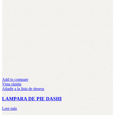
Add to compare
Vista rápida
Añadir a la lista de deseos
LAMPARA DE PIE DASHI
Leer más