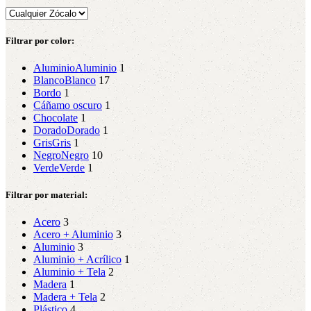
Filtrar por color:
Aluminio
Aluminio
1
Blanco
Blanco
17
Bordo
1
Cáñamo oscuro
1
Chocolate
1
Dorado
Dorado
1
Gris
Gris
1
Negro
Negro
10
Verde
Verde
1
Filtrar por material:
Acero
3
Acero + Aluminio
3
Aluminio
3
Aluminio + Acrílico
1
Aluminio + Tela
2
Madera
1
Madera + Tela
2
Plástico
4