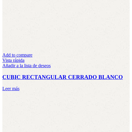
Add to compare
Vista rápida
Añadir a la lista de deseos
CUBIC RECTANGULAR CERRADO BLANCO
Leer más