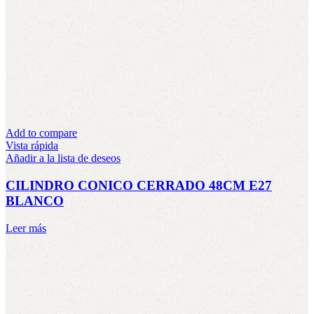
Add to compare
Vista rápida
Añadir a la lista de deseos
CILINDRO CONICO CERRADO 48CM E27
BLANCO
Leer más