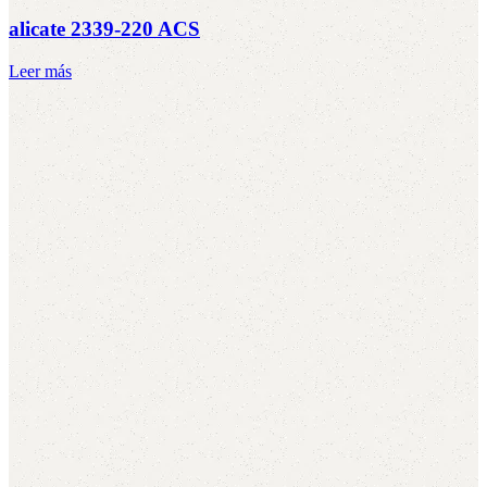
alicate 2339-220 ACS
Leer más