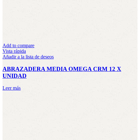
Add to compare
Vista rápida
Añadir a la lista de deseos
ABRAZADERA MEDIA OMEGA CRM 12 X
UNIDAD
Leer más