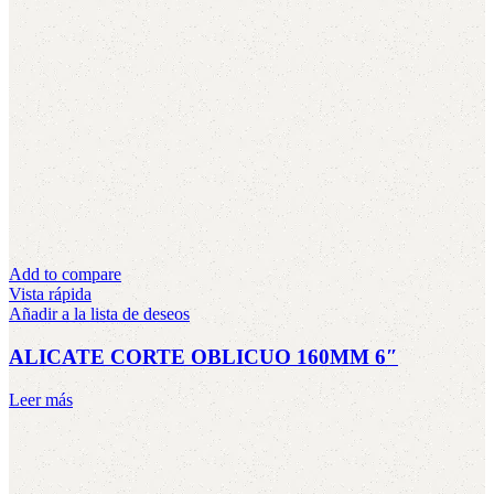
Add to compare
Vista rápida
Añadir a la lista de deseos
ALICATE CORTE OBLICUO 160MM 6″
Leer más