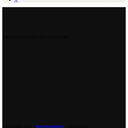
Soluciones energéticas e industriales
Copyrights 2025 -
ElectroAlem®
- Creado por