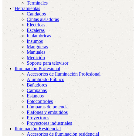
Terminales
Herramientas
Candados
Cintas aisladoras
Eléctricas
Escaleras
Inalámbricas
Insumos
Mangueras
Manuales
Medición
Soporte para televisor
Iluminación Profesional
Accesorios de Iluminación Profesional
Alumbrado Público
Bañadores
Campanas
Estancos
Fotocontroles
Lámparas de potencia
Plafones y embutidos
Proyectores
Proyectores industriales
Iluminación Residencial
Accesorios de iluminación residencial