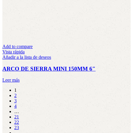
Add to compare
Vista rápida
Añadir a la lista de deseos
ARCO DE SIERRA MINI 150MM 6″
Leer más
1
2
3
4
…
21
22
23
→