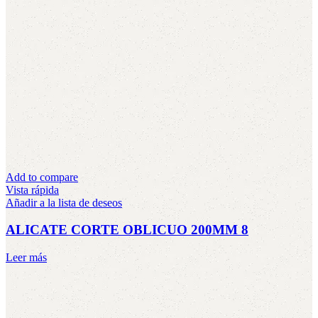
Add to compare
Vista rápida
Añadir a la lista de deseos
ALICATE CORTE OBLICUO 200MM 8
Leer más