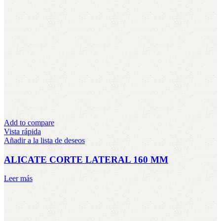
Add to compare
Vista rápida
Añadir a la lista de deseos
ALICATE CORTE LATERAL 160 MM
Leer más