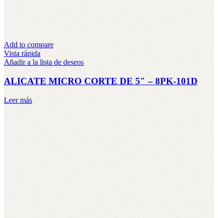
Add to compare
Vista rápida
Añadir a la lista de deseos
ALICATE MICRO CORTE DE 5″ – 8PK-101D
Leer más