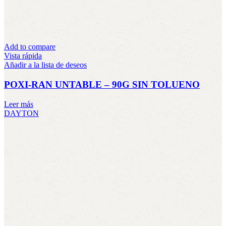
Add to compare
Vista rápida
Añadir a la lista de deseos
POXI-RAN UNTABLE – 90G SIN TOLUENO
Leer más
DAYTON