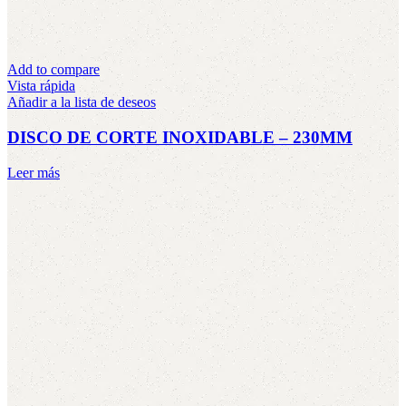
Add to compare
Vista rápida
Añadir a la lista de deseos
DISCO DE CORTE INOXIDABLE – 230MM
Leer más