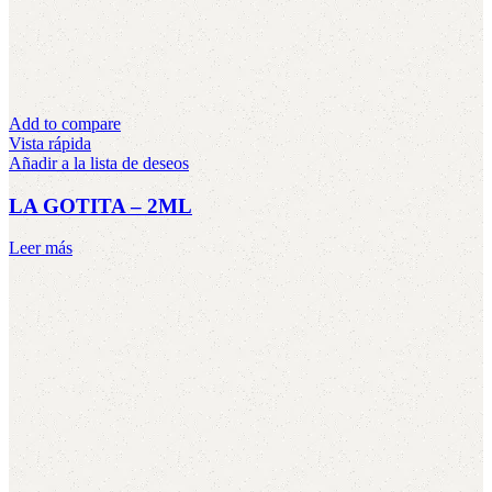
Add to compare
Vista rápida
Añadir a la lista de deseos
LA GOTITA – 2ML
Leer más