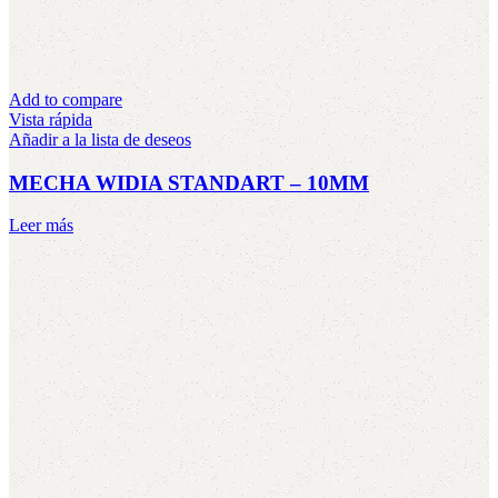
Add to compare
Vista rápida
Añadir a la lista de deseos
MECHA WIDIA STANDART – 10MM
Leer más