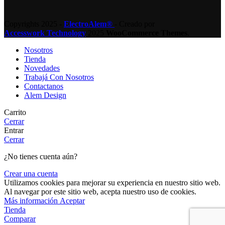
Copyrights 2025 -
ElectroAlem®
- Creado por
Accesswork Technology
2025
WooCommerce Themes
.
Nosotros
Tienda
Novedades
Trabajá Con Nosotros
Contactanos
Alem Design
Carrito
Cerrar
Entrar
Cerrar
¿No tienes cuenta aún?
Crear una cuenta
Utilizamos cookies para mejorar su experiencia en nuestro sitio web.
Al navegar por este sitio web, acepta nuestro uso de cookies.
Más
Más información
Aceptar
información
Tienda
Comparar